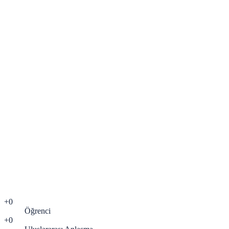
Ad Soyad
*
Telefon
*
05
E-posta
*
Ziyaret Günü
Ziyaret Günü
*
Saat Aralığı
Saat Aralığı
*
ni okudum, kişisel verilerimin
KVKK aydınlatma metni
işlenmesini onaylıyorum.
*
Randevumu Oluştur
+
0
Öğrenci
+
0