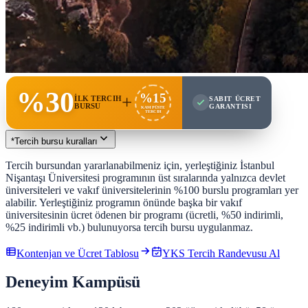
%30
%15
+
İLK TERCIH
SABIT ÜCRET
BURSU
GARANTISI
KAMPÜSTE
TERCIH
*
Tercih bursu kuralları
Tercih bursundan yararlanabilmeniz için, yerleştiğiniz İstanbul
Nişantaşı Üniversitesi programının üst sıralarında yalnızca devlet
üniversiteleri ve vakıf üniversitelerinin %100 burslu programları yer
alabilir. Yerleştiğiniz programın önünde başka bir vakıf
üniversitesinin ücret ödenen bir programı (ücretli, %50 indirimli,
%25 indirimli vb.) bulunuyorsa tercih bursu uygulanmaz.
Kontenjan ve Ücret Tablosu
YKS Tercih Randevusu Al
Deneyim Kampüsü