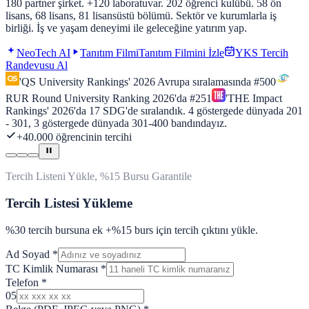
180 partner şirket. +120 laboratuvar. 202 öğrenci kulübü. 58 ön
lisans, 68 lisans, 81 lisansüstü bölümü. Sektör ve kurumlarla iş
birliği. İş ve yaşam deneyimi ile geleceğine yatırım yap.
NeoTech AI
Tanıtım Filmi
Tanıtım Filmini İzle
YKS Tercih
Randevusu Al
'QS University Rankings' 2026 Avrupa sıralamasında
#500
RUR Round University Ranking 2026'da
#251
'THE Impact
Rankings'
2026
'da
17
SDG'de sıralandık.
4
göstergede dünyada
201
- 301
,
3
göstergede dünyada
301-400
bandındayız.
+40.000 öğrencinin tercihi
Tercih Listeni Yükle, %15 Bursu Garantile
Tercih Listesi Yükleme
%30 tercih bursuna ek +%15 burs için tercih çıktını yükle.
Ad Soyad
*
TC Kimlik Numarası
*
Telefon
*
05