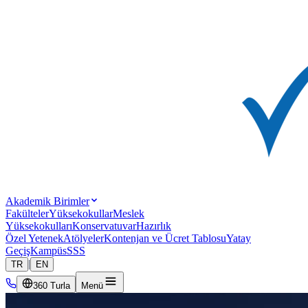
Akademik Birimler
Fakülteler
Yüksekokullar
Meslek
Yüksekokulları
Konservatuvar
Hazırlık
Özel Yetenek
Atölyeler
Kontenjan ve Ücret Tablosu
Yatay
Geçiş
Kampüs
SSS
|
TR
EN
360 Turla
Menü