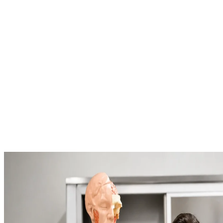
Global İmkanlar
Mavi Diploma, geniş Erasmus ağı ve ikili iş birliği anlaşmalarıyla
yurt dışını deneyimle.