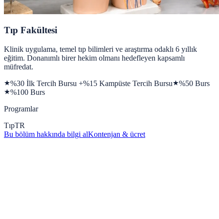
Tıp Fakültesi
Klinik uygulama, temel tıp bilimleri ve araştırma odaklı 6 yıllık
eğitim. Donanımlı birer hekim olmanı hedefleyen kapsamlı
müfredat.
%30 İlk Tercih Bursu +%15 Kampüste Tercih Bursu
%50 Burs
%100 Burs
Programlar
Tıp
TR
Bu bölüm hakkında bilgi al
Kontenjan & ücret
Kampüs Galerisi
Kampüs deneyiminden kareler
360 derece sanal tur yap