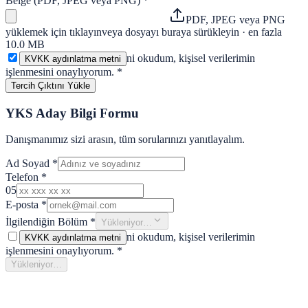
Belge (PDF, JPEG veya PNG)
*
PDF, JPEG veya PNG
yüklemek için tıklayın
veya dosyayı buraya sürükleyin · en fazla
10.0 MB
ni okudum, kişisel verilerimin
KVKK aydınlatma metni
işlenmesini onaylıyorum.
*
Tercih Çıktını Yükle
YKS Aday Bilgi Formu
Danışmanımız sizi arasın, tüm sorularınızı yanıtlayalım.
Ad Soyad
*
Telefon
*
05
E-posta
*
İlgilendiğin Bölüm
*
Yükleniyor…
ni okudum, kişisel verilerimin
KVKK aydınlatma metni
işlenmesini onaylıyorum.
*
Yükleniyor…