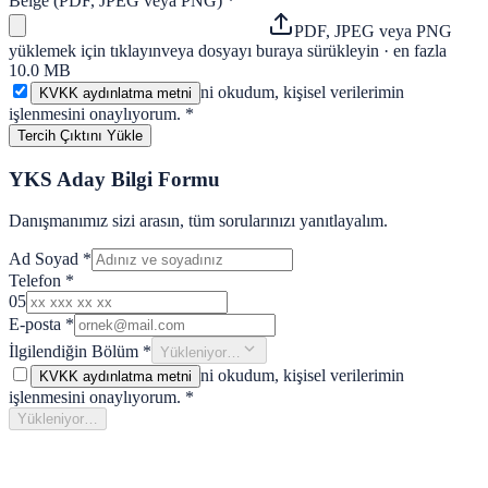
Belge (PDF, JPEG veya PNG)
*
PDF, JPEG veya PNG
yüklemek için tıklayın
veya dosyayı buraya sürükleyin · en fazla
10.0 MB
ni okudum, kişisel verilerimin
KVKK aydınlatma metni
işlenmesini onaylıyorum.
*
Tercih Çıktını Yükle
YKS Aday Bilgi Formu
Danışmanımız sizi arasın, tüm sorularınızı yanıtlayalım.
Ad Soyad
*
Telefon
*
05
E-posta
*
İlgilendiğin Bölüm
*
Yükleniyor…
ni okudum, kişisel verilerimin
KVKK aydınlatma metni
işlenmesini onaylıyorum.
*
Yükleniyor…