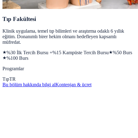
Tıp Fakültesi
Klinik uygulama, temel tıp bilimleri ve araştırma odaklı 6 yıllık
eğitim. Donanımlı birer hekim olmanı hedefleyen kapsamlı
müfredat.
%30 İlk Tercih Bursu +%15 Kampüste Tercih Bursu
%50 Burs
%100 Burs
Programlar
Tıp
TR
Bu bölüm hakkında bilgi al
Kontenjan & ücret
Kampüs Galerisi
Kampüs deneyiminden kareler
360 derece sanal tur yap