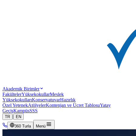
Akademik Birimler
Fakülteler
Yüksekokullar
Meslek
Yüksekokulları
Konservatuvar
Hazırlık
Özel Yetenek
Atölyeler
Kontenjan ve Ücret Tablosu
Yatay
Geçiş
Kampüs
SSS
|
TR
EN
360 Turla
Menü