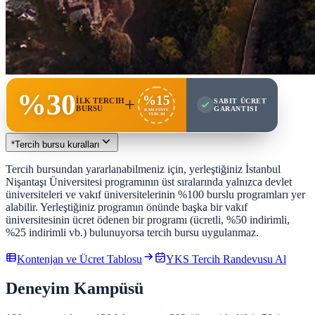
%30
%15
+
İLK TERCIH
SABIT ÜCRET
BURSU
GARANTISI
KAMPÜSTE
TERCIH
*
Tercih bursu kuralları
Tercih bursundan yararlanabilmeniz için, yerleştiğiniz İstanbul
Nişantaşı Üniversitesi programının üst sıralarında yalnızca devlet
üniversiteleri ve vakıf üniversitelerinin %100 burslu programları yer
alabilir. Yerleştiğiniz programın önünde başka bir vakıf
üniversitesinin ücret ödenen bir programı (ücretli, %50 indirimli,
%25 indirimli vb.) bulunuyorsa tercih bursu uygulanmaz.
Kontenjan ve Ücret Tablosu
YKS Tercih Randevusu Al
Deneyim Kampüsü