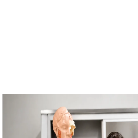
Global İmkanlar
Mavi Diploma, geniş Erasmus ağı ve ikili iş birliği anlaşmalarıyla
yurt dışını deneyimle.