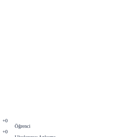
Ad Soyad
*
Telefon
*
05
E-posta
*
Ziyaret Günü
Ziyaret Günü
*
Saat Aralığı
Saat Aralığı
*
ni okudum, kişisel verilerimin
KVKK aydınlatma metni
işlenmesini onaylıyorum.
*
Randevumu Oluştur
+
0
Öğrenci
+
0