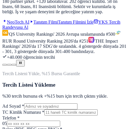
180 partner şirket. +120 laboratuvar. 202 öğrenci kulübü. 58 ön
lisans, 68 lisans, 81 lisansüstü bölümü. Sektör ve kurumlarla iş
birliği. İş ve yaşam deneyimi ile geleceğine yatırım yap.
NeoTech AI
Tanıtım Filmi
Tanıtım Filmini İzle
YKS Tercih
Randevusu Al
'QS University Rankings' 2026 Avrupa sıralamasında
#500
RUR Round University Ranking 2026'da
#251
'THE Impact
Rankings'
2026
'da
17
SDG'de sıralandık.
4
göstergede dünyada
201
- 301
,
3
göstergede dünyada
301-400
bandındayız.
+40.000 öğrencinin tercihi
Tercih Listeni Yükle, %15 Bursu Garantile
Tercih Listesi Yükleme
%30 tercih bursuna ek +%15 burs için tercih çıktını yükle.
Ad Soyad
*
TC Kimlik Numarası
*
Telefon
*
05